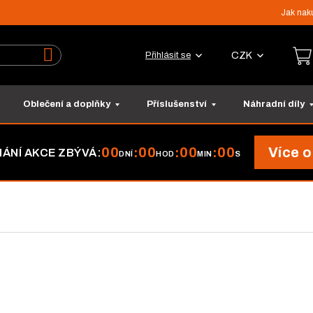
Jak nak
CZK
Přihlásit se
Vyhledat
Oblečení a doplňky
Příslušenství
Náhradní díly
00
00
00
00
Více o
:
:
:
ÁNÍ AKCE ZBÝVÁ:
DNÍ
HOD
MIN
S