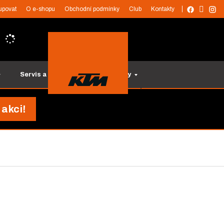
upovat
O e-shopu
Obchodní podmínky
Club
Kontakty
Servis a služby
Tipy na dárky
 akci!