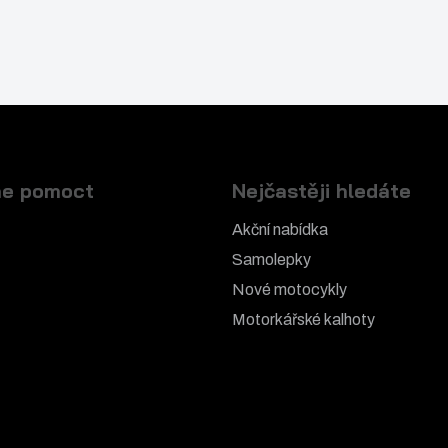
e pomoct
Nejčastěji hledáte
Akční nabídka
Samolepky
Nové motocykly
Motorkářské k
alhoty