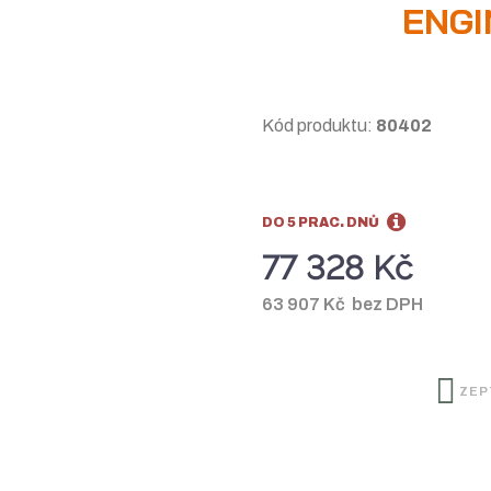
ENGI
Kód produktu:
80402
DO 5 PRAC. DNŮ
77 328 Kč
63 907 Kč bez DPH
ZEP