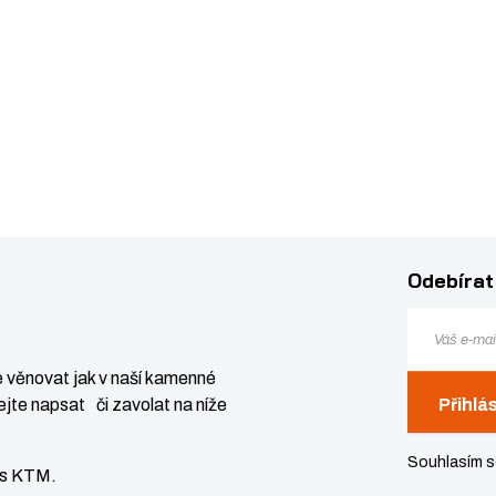
Odebírat
 věnovat jak v naší kamenné
jte napsat či zavolat na níže
Přihlá
Souhlasím 
vis KTM.