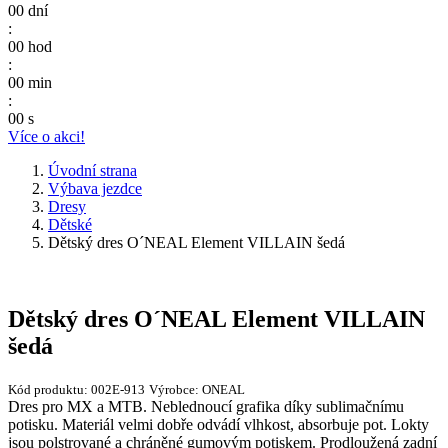
00
dní
:
00
hod
:
00
min
:
00
s
Více o akci!
Úvodní strana
Výbava jezdce
Dresy
Dětské
Dětský dres O´NEAL Element VILLAIN šedá
Dětský dres O´NEAL Element VILLAIN
šedá
Kód produktu:
002E-913
Výrobce:
ONEAL
Dres pro MX a MTB. Neblednoucí grafika díky sublimačnímu
potisku. Materiál velmi dobře odvádí vlhkost, absorbuje pot. Lokty
jsou polstrované a chráněné gumovým potiskem. Prodloužená zadní