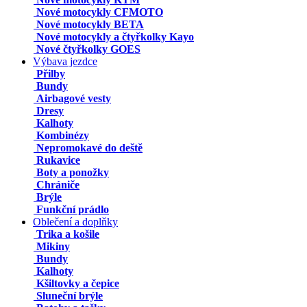
Nové motocykly CFMOTO
Nové motocykly BETA
Nové motocykly a čtyřkolky Kayo
Nové čtyřkolky GOES
Výbava jezdce
Přilby
Bundy
Airbagové vesty
Dresy
Kalhoty
Kombinézy
Nepromokavé do deště
Rukavice
Boty a ponožky
Chrániče
Brýle
Funkční prádlo
Oblečení a doplňky
Trika a košile
Mikiny
Bundy
Kalhoty
Kšiltovky a čepice
Sluneční brýle