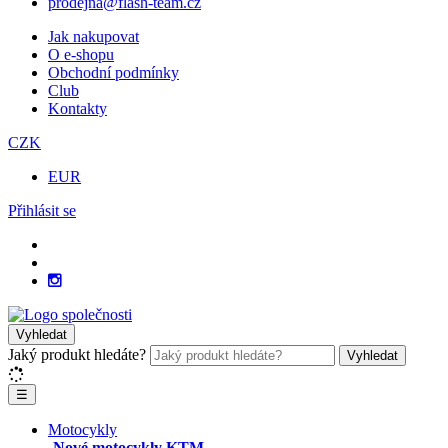
prodejna@flash-team.cz
Jak nakupovat
O e-shopu
Obchodní podmínky
Club
Kontakty
CZK
EUR
Přihlásit se
Vyhledat
Jaký produkt hledáte?
Vyhledat
☰
Motocykly
Nové motocykly KTM