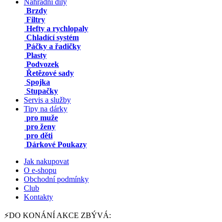
Náhradní díly
Brzdy
Filtry
Hefty a rychlopaly
Chladící systém
Páčky a řadičky
Plasty
Podvozek
Řetězové sady
Spojka
Stupačky
Servis a služby
Tipy na dárky
pro muže
pro ženy
pro děti
Dárkové Poukazy
Jak nakupovat
O e-shopu
Obchodní podmínky
Club
Kontakty
⚡DO KONÁNÍ AKCE ZBÝVÁ: