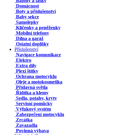
Batohy a tašky
Domácnost
Boty a příslušenství
Baby sekce
Samolepky
Klíčenky a peněženky
Mobilní telefony
Dílna a garáž
Ostatní doplňky
Příslušenství
Navigace komunikace
Elektro
Extra díly
Plexi štítky
Ochrana motocyklu
Oleje a motokosmetika
Přídavná světla
Řidítka a klemy
Sedla, potahy, kryty
Servisní pomůcky
Výfukový systém
Zabezpečení motocyklu
Zrcátka
Zavazadla
Povinná výbava