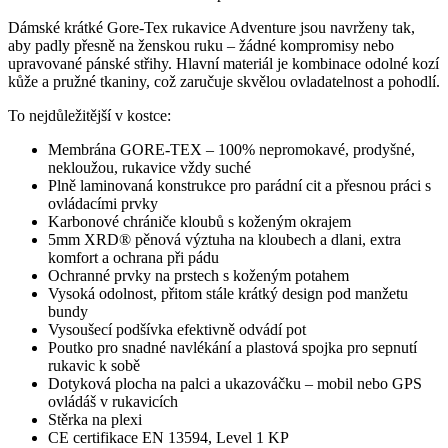
Dámské krátké Gore-Tex rukavice Adventure jsou navrženy tak,
aby padly přesně na ženskou ruku – žádné kompromisy nebo
upravované pánské střihy. Hlavní materiál je kombinace odolné kozí
kůže a pružné tkaniny, což zaručuje skvělou ovladatelnost a pohodlí.
To nejdůležitější v kostce:
Membrána GORE-TEX – 100% nepromokavé, prodyšné,
nekloužou, rukavice vždy suché
Plně laminovaná konstrukce pro parádní cit a přesnou práci s
ovládacími prvky
Karbonové chrániče kloubů s koženým okrajem
5mm XRD® pěnová výztuha na kloubech a dlani, extra
komfort a ochrana při pádu
Ochranné prvky na prstech s koženým potahem
Vysoká odolnost, přitom stále krátký design pod manžetu
bundy
Vysoušecí podšívka efektivně odvádí pot
Poutko pro snadné navlékání a plastová spojka pro sepnutí
rukavic k sobě
Dotyková plocha na palci a ukazováčku – mobil nebo GPS
ovládáš v rukavicích
Stěrka na plexi
CE certifikace EN 13594, Level 1 KP