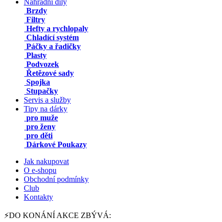
Náhradní díly
Brzdy
Filtry
Hefty a rychlopaly
Chladící systém
Páčky a řadičky
Plasty
Podvozek
Řetězové sady
Spojka
Stupačky
Servis a služby
Tipy na dárky
pro muže
pro ženy
pro děti
Dárkové Poukazy
Jak nakupovat
O e-shopu
Obchodní podmínky
Club
Kontakty
⚡DO KONÁNÍ AKCE ZBÝVÁ: