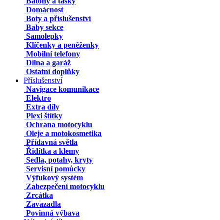
Batohy a tašky
Domácnost
Boty a příslušenství
Baby sekce
Samolepky
Klíčenky a peněženky
Mobilní telefony
Dílna a garáž
Ostatní doplňky
Příslušenství
Navigace komunikace
Elektro
Extra díly
Plexi štítky
Ochrana motocyklu
Oleje a motokosmetika
Přídavná světla
Řidítka a klemy
Sedla, potahy, kryty
Servisní pomůcky
Výfukový systém
Zabezpečení motocyklu
Zrcátka
Zavazadla
Povinná výbava