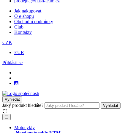
prodejna@flash-team.cz
Jak nakupovat
O e-shopu
Obchodní podmínky
Club
Kontakty
CZK
EUR
Přihlásit se
Vyhledat
Jaký produkt hledáte?
Vyhledat
☰
Motocykly
Nové motocykly KTM