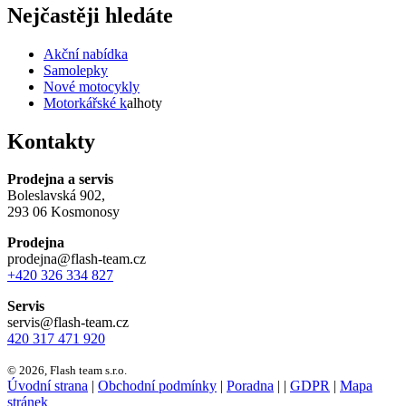
Nejčastěji hledáte
Akční nabídka
Samolepky
Nové motocykly
Motorkářské k
alhoty
Kontakty
Prodejna a servis
Boleslavská 902,
293 06 Kosmonosy
Prodejna
prodejna@flash-team.cz
+420 326 334 827
Servis
servis@flash-team.cz
420 317 471 920
© 2026, Flash team s.r.o.
Úvodní strana
|
Obchodní podmínky
|
Poradna
|
|
GDPR
|
Mapa
stránek