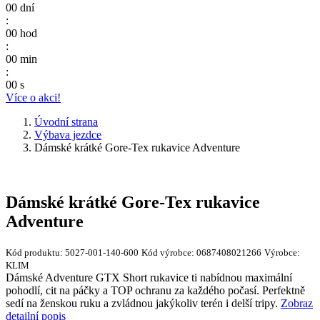
00
dní
:
00
hod
:
00
min
:
00
s
Více o akci!
Úvodní strana
Výbava jezdce
Dámské krátké Gore-Tex rukavice Adventure
Dámské krátké Gore-Tex rukavice
Adventure
Kód produktu:
5027-001-140-600
Kód výrobce:
0687408021266
Výrobce:
KLIM
Dámské Adventure GTX Short rukavice ti nabídnou maximální
pohodlí, cit na páčky a TOP ochranu za každého počasí. Perfektně
sedí na ženskou ruku a zvládnou jakýkoliv terén i delší tripy.
Zobraz
detailní popis