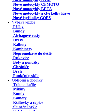
Nové motocykly CFMOTO
Nové motocykly BETA
Nové motocykly a čtyřkolky Kayo
Nové čtyřkolky GOES
Výbava jezdce
Přilby
Bundy
Airbagové vesty
Dresy
Kalhoty
Kombinézy
Nepromokavé do deště
Rukavice
Boty a ponožky
Chrániče
Brýle
Funkční prádlo
Oblečení a doplňky
Trika a košile
Mikiny
Bundy
Kalhoty
Kšiltovky a čepice
Sluneční brýle