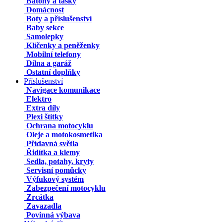
Batohy a tašky
Domácnost
Boty a příslušenství
Baby sekce
Samolepky
Klíčenky a peněženky
Mobilní telefony
Dílna a garáž
Ostatní doplňky
Příslušenství
Navigace komunikace
Elektro
Extra díly
Plexi štítky
Ochrana motocyklu
Oleje a motokosmetika
Přídavná světla
Řidítka a klemy
Sedla, potahy, kryty
Servisní pomůcky
Výfukový systém
Zabezpečení motocyklu
Zrcátka
Zavazadla
Povinná výbava