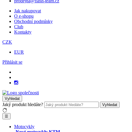
prodejna@flash-team.cz
Jak nakupovat
O e-shopu
Obchodní podmínky
Club
Kontakty
CZK
EUR
Přihlásit se
Vyhledat
Jaký produkt hledáte?
Vyhledat
☰
Motocykly
Nové motocykly KTM