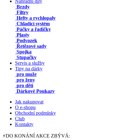
Náhradní díly
Brzdy
Filtry
Hefty a rychlopaly
Chladící systém
Páčky a řadičky
Plasty
Podvozek
Řetězové sady
Spojka
Stupačky
Servis a služby
Tipy na dárky
pro muže
pro ženy
pro děti
Dárkové Poukazy
Jak nakupovat
O e-shopu
Obchodní podmínky
Club
Kontakty
⚡DO KONÁNÍ AKCE ZBÝVÁ: