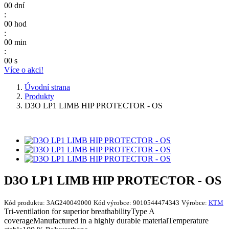
00
dní
:
00
hod
:
00
min
:
00
s
Více o akci!
Úvodní strana
Produkty
D3O LP1 LIMB HIP PROTECTOR - OS
D3O LP1 LIMB HIP PROTECTOR - OS
Kód produktu:
3AG240049000
Kód výrobce:
9010544474343
Výrobce:
KTM
Tri-ventilation for superior breathabilityType A
coverageManufactured in a highly durable materialTemperature