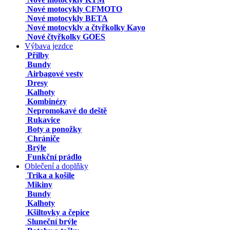
Nové motocykly CFMOTO
Nové motocykly BETA
Nové motocykly a čtyřkolky Kayo
Nové čtyřkolky GOES
Výbava jezdce
Přilby
Bundy
Airbagové vesty
Dresy
Kalhoty
Kombinézy
Nepromokavé do deště
Rukavice
Boty a ponožky
Chrániče
Brýle
Funkční prádlo
Oblečení a doplňky
Trika a košile
Mikiny
Bundy
Kalhoty
Kšiltovky a čepice
Sluneční brýle