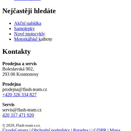
Nejčastěji hledáte
Akční nabídka
Samolepky
Nové motocykly
Motorkářské k
alhoty
Kontakty
Prodejna a servis
Boleslavská 902,
293 06 Kosmonosy
Prodejna
prodejna@flash-team.cz
+420 326 334 827
Servis
servis@flash-team.cz
420 317 471 920
© 2026, Flash team s.r.o.
Úvodní strana
|
Obchodní podmínky
|
Poradna
|
|
GDPR
|
Mapa