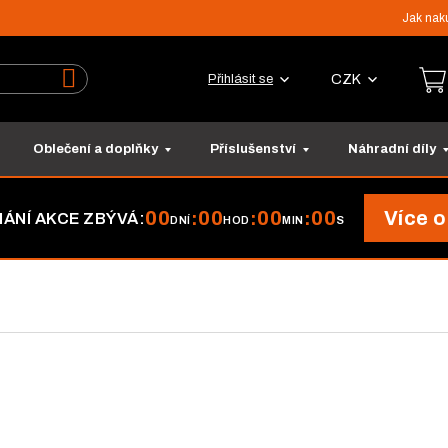
Jak nak
CZK
Přihlásit se
Vyhledat
Oblečení a doplňky
Příslušenství
Náhradní díly
00
00
00
00
Více o
:
:
:
ÁNÍ AKCE ZBÝVÁ:
DNÍ
HOD
MIN
S