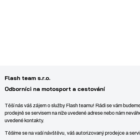
Flash team s.r.o.
Odborníci na motosport a cestování
Těší nás váš zájem o služby Flash teamu! Rádi se vám budeme
prodejně se servisem na níže uvedené adrese nebo nám neváhe
uvedené kontakty.
Těšíme se na vaší návštěvu, váš autorizovaný prodejce a ser