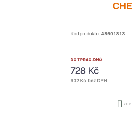
CHE
Kód produktu:
48601813
DO 7 PRAC. DNŮ
728 Kč
r
602 Kč bez DPH
ZEP
: