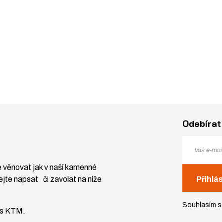
Odebírat
 věnovat jak v naší kamenné
jte napsat či zavolat na níže
Přihlá
Souhlasím 
vis KTM.