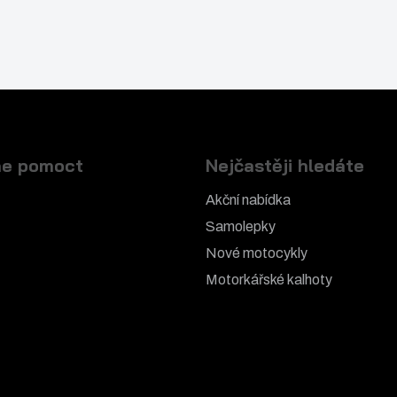
e pomoct
Nejčastěji hledáte
Akční nabídka
Samolepky
Nové motocykly
Motorkářské k
alhoty