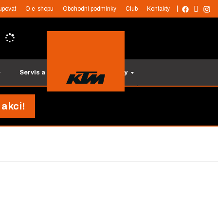
upovat
O e-shopu
Obchodní podmínky
Club
Kontakty
Servis a služby
Tipy na dárky
 akci!