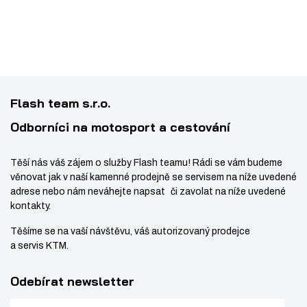
t
ž
o
s
ž
t
s
v
t
í
v
Flash team s.r.o.
í
Odborníci na motosport a cestování
Těší nás váš zájem o služby Flash teamu! Rádi se vám budeme
věnovat jak v naší kamenné prodejně se servisem na níže uvedené
adrese nebo nám neváhejte napsat či zavolat na níže uvedené
kontakty.
Těšíme se na vaší návštěvu, váš autorizovaný prodejce
a servis KTM.
Odebírat newsletter