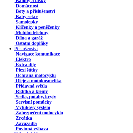
Batohy a tašky
Domácnost
Boty a příslušenství
Baby sekce
Samolepky
Klíčenky a peněženky
Mobilní telefony
Dílna a garáž
Ostatní doplňky
Příslušenství
Navigace komunikace
Elektro
Extra díly
Plexi štítky
Ochrana motocyklu
Oleje a motokosmetika
Přídavná světla
Řidítka a klemy
Sedla, potahy, kryty
Servisní pomůcky
Výfukový systém
Zabezpečení motocyklu
Zrcátka
Zavazadla
Povinná výbava