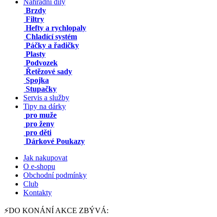
Náhradní díly
Brzdy
Filtry
Hefty a rychlopaly
Chladící systém
Páčky a řadičky
Plasty
Podvozek
Řetězové sady
Spojka
Stupačky
Servis a služby
Tipy na dárky
pro muže
pro ženy
pro děti
Dárkové Poukazy
Jak nakupovat
O e-shopu
Obchodní podmínky
Club
Kontakty
⚡DO KONÁNÍ AKCE ZBÝVÁ: