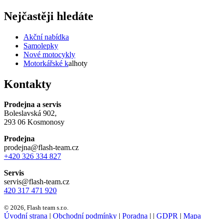
Nejčastěji hledáte
Akční nabídka
Samolepky
Nové motocykly
Motorkářské k
alhoty
Kontakty
Prodejna a servis
Boleslavská 902,
293 06 Kosmonosy
Prodejna
prodejna@flash-team.cz
+420 326 334 827
Servis
servis@flash-team.cz
420 317 471 920
© 2026, Flash team s.r.o.
Úvodní strana
|
Obchodní podmínky
|
Poradna
|
|
GDPR
|
Mapa