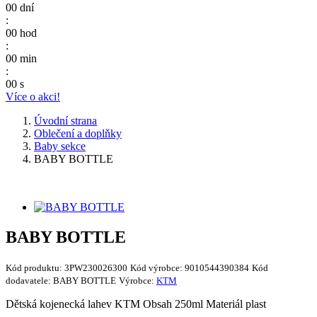
00
dní
:
00
hod
:
00
min
:
00
s
Více o akci!
Úvodní strana
Oblečení a doplňky
Baby sekce
BABY BOTTLE
BABY BOTTLE
Kód produktu:
3PW230026300
Kód výrobce:
9010544390384
Kód
dodavatele:
BABY BOTTLE
Výrobce:
KTM
Dětská kojenecká lahev KTM Obsah 250ml Materiál plast