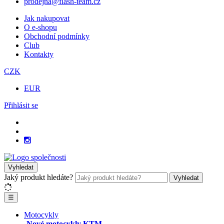
prodejna@flash-team.cz
Jak nakupovat
O e-shopu
Obchodní podmínky
Club
Kontakty
CZK
EUR
Přihlásit se
Vyhledat
Jaký produkt hledáte?
Vyhledat
☰
Motocykly
Nové motocykly KTM