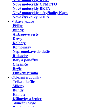
Nové motocykly CFMOTO
Nové motocykly BETA
Nové motocykly a čtyřkolky Kayo
Nové čtyřkolky GOES
Výbava jezdce
Přilby
Bundy
Airbagové vesty
Dresy
Kalhoty
Kombinézy
Nepromokavé do deště
Rukavice
Boty a ponožky
Chrániče
Brýle
Funkční prádlo
Oblečení a doplňky
Trika a košile
Mikiny
Bundy
Kalhoty
Kšiltovky a čepice
Sluneční brýle