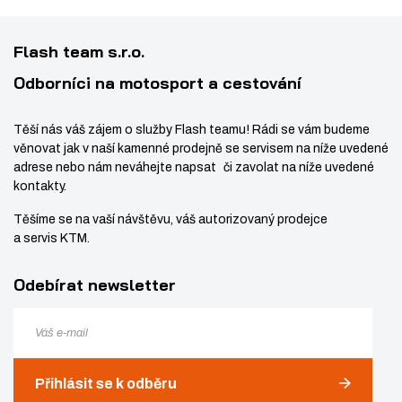
9
v
t
4
í
v
Flash team s.r.o.
í
Odborníci na motosport a cestování
Těší nás váš zájem o služby Flash teamu! Rádi se vám budeme
věnovat jak v naší kamenné prodejně se servisem na níže uvedené
adrese nebo nám neváhejte napsat či zavolat na níže uvedené
kontakty.
Těšíme se na vaší návštěvu, váš autorizovaný prodejce
a servis KTM.
Odebírat newsletter
Přihlásit se k odběru