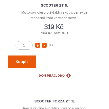
n
o
t
SCOOTER 2T 1L
o
ž
Motorový olej pro 2-taktní skútry, perfektní,
ž
s
radostná jízda ve všech sezó...
s
t
319 Kč
t
v
264 Kč bez DPH
v
í
í
Z
Ks
N
S
m
a
n
ě
v
í
n
Koupit
ý
ž
i
t
š
i
DO 5 PRAC. DNŮ
p
i
t
o
t
m
č
m
n
e
n
o
t
SCOOTER FORZA 2T 1L
o
ž
Speciální, plně syntetický, vysoce výkonný