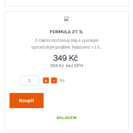
o
t
m
č
m
n
e
n
o
t
o
ž
FORMULA 2T 1L
ž
s
2-taktní motorový olej s vysokým
s
t
syntetickým podílem. Nabízeno v 1 li...
t
v
349 Kč
v
í
288 Kč bez DPH
í
Z
Ks
N
S
m
a
n
ě
v
í
n
Koupit
ý
ž
i
t
š
i
SKLADEM
p
i
t
o
t
m