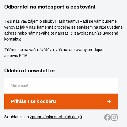
t
v
Odborníci na motosport a cestování
v
í
í
Těší nás váš zájem o služby Flash teamu! Rádi se vám budeme
věnovat jak v naší kamenné prodejně se servisem na níže uvedené
adrese nebo nám neváhejte napsat či zavolat na níže uvedené
kontakty.
Těšíme se na vaší návštěvu, váš autorizovaný prodejce
a servis KTM.
Odebírat newsletter
Přihlásit se k odběru
Souhlasím se
zpracováním osobních údajů
.