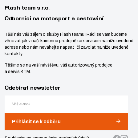
í
v
2
Flash team s.r.o.
í
8
Odborníci na motosport a cestování
Těší nás váš zájem o služby Flash teamu! Rádi se vám budeme
věnovat jak v naší kamenné prodejně se servisem na níže uvedené
adrese nebo nám neváhejte napsat či zavolat na níže uvedené
kontakty.
Těšíme se na vaší návštěvu, váš autorizovaný prodejce
a servis KTM.
Odebírat newsletter
Přihlásit se k odběru