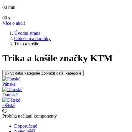
:
00
min
:
00
s
Více o akci!
Úvodní strana
Oblečení a doplňky
Trika a košile
Trika a košile značky KTM
Skrýt další kategorie
Zobrazit další kategorie
Pánské
Dámské
Dětské
Probíhá načítání komponenty
Doporučené
Nejlevnější