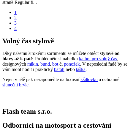
straně Regular fi...
1
2
3
4
Volný čas stylově
Díky našemu širokému sortimentu se můžete obléct
stylově od
hlavy až k patě
. Prohlédněte si nabídku
kalhot pro volný čas
,
designových
mikin
,
bund
,
bot
či
ponožek
. V neposlední řadě by se
vám mohl hodit i praktický
batoh
nebo
taška
.
Nejen v létě pak nezapomeňte na luxusní
kšiltovku
a ochranné
sluneční brýle
.
Flash team s.r.o.
Odborníci na motosport a cestování