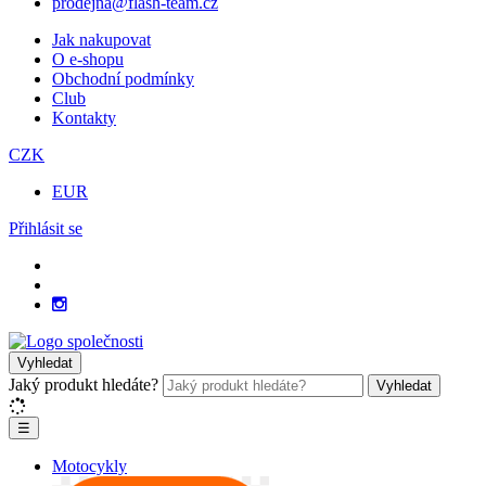
prodejna@flash-team.cz
Jak nakupovat
O e-shopu
Obchodní podmínky
Club
Kontakty
CZK
EUR
Přihlásit se
Vyhledat
Jaký produkt hledáte?
Vyhledat
☰
Motocykly