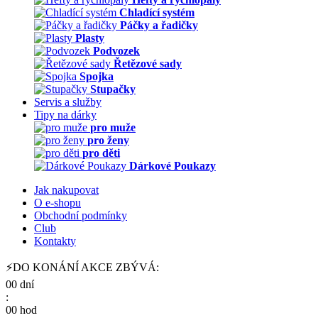
Chladící systém
Páčky a řadičky
Plasty
Podvozek
Řetězové sady
Spojka
Stupačky
Servis a služby
Tipy na dárky
pro muže
pro ženy
pro děti
Dárkové Poukazy
Jak nakupovat
O e-shopu
Obchodní podmínky
Club
Kontakty
⚡DO KONÁNÍ AKCE ZBÝVÁ:
00
dní
:
00
hod