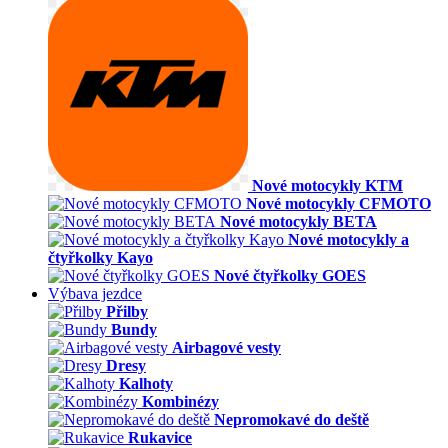
Nové motocykly KTM
Nové motocykly CFMOTO
Nové motocykly BETA
Nové motocykly a
čtyřkolky Kayo
Nové čtyřkolky GOES
Výbava jezdce
Přilby
Bundy
Airbagové vesty
Dresy
Kalhoty
Kombinézy
Nepromokavé do deště
Rukavice