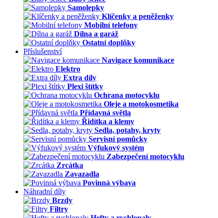
Samolepky
Klíčenky a peněženky
Mobilní telefony
Dílna a garáž
Ostatní doplňky
Příslušenství
Navigace komunikace
Elektro
Extra díly
Plexi štítky
Ochrana motocyklu
Oleje a motokosmetika
Přídavná světla
Řidítka a klemy
Sedla, potahy, kryty
Servisní pomůcky
Výfukový systém
Zabezpečení motocyklu
Zrcátka
Zavazadla
Povinná výbava
Náhradní díly
Brzdy
Filtry
Hefty a rychlopaly