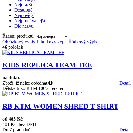
Nejdražší
Dostupné
Nejnovější
Nejprodávanejší
Dle názvu
Řazení produktů
Obrázkový výpis
Tabulkový výpis
Řádkový výpis
46
položek
KIDS REPLICA TEAM TEE
na dotaz
Zboží již nelze objednat
Detail
Dětské triko KTM 100% bavlna
RB KTM WOMEN SHRED T-SHIRT
od
485 Kč
401 Kč bez DPH
Do 7 prac. dnů
Detail