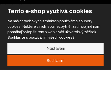
Motorkářské k
alhoty
Tento e-shop využívá cookies
Na našich webových stránkách používáme soubory
Kontakty
cookies. Některé z nich jsou nezbytné, zatímco jiné nám
Prodejna a servis
pomáhají vylepšit tento web a váš uživatelský zážitek.
Boleslavská 902,
Souhlasíte s používáním všech cookies?
293 06 Kosmonosy
Nastavení
Prodejna
prodejna@flash-team.cz
Souhlasím
+420 326 334 827
Nemůžeš najít požadovanej díl?
Servis
servis@flash-team.cz
420 317 471 920