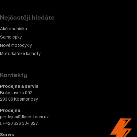
Nejčastěji hledáte
Akční nabídka
Samolepky
Nové motocykly
Motorkářské k
alhoty
Kontakty
Prodejna a servis
Boleslavská 902,
293 06 Kosmonosy
Prodejna
prodejna@flash-team.cz
+420 326 334 827
Servis