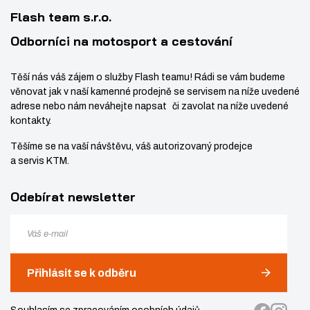
í
v
1
Flash team s.r.o.
í
8
Odborníci na motosport a cestování
Těší nás váš zájem o služby Flash teamu! Rádi se vám budeme
věnovat jak v naší kamenné prodejně se servisem na níže uvedené
adrese nebo nám neváhejte napsat či zavolat na níže uvedené
kontakty.
Těšíme se na vaší návštěvu, váš autorizovaný prodejce
a servis KTM.
Odebírat newsletter
Přihlásit se k odběru