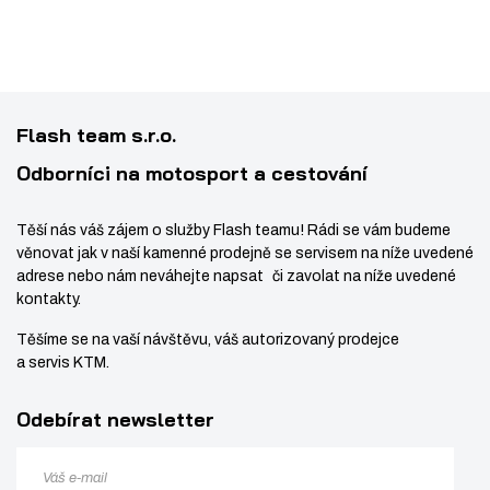
4
s
ž
4
t
s
9
v
t
2
í
v
8
Flash team s.r.o.
í
0
Odborníci na motosport a cestování
Těší nás váš zájem o služby Flash teamu! Rádi se vám budeme
věnovat jak v naší kamenné prodejně se servisem na níže uvedené
adrese nebo nám neváhejte napsat či zavolat na níže uvedené
kontakty.
Těšíme se na vaší návštěvu, váš autorizovaný prodejce
a servis KTM.
Odebírat newsletter