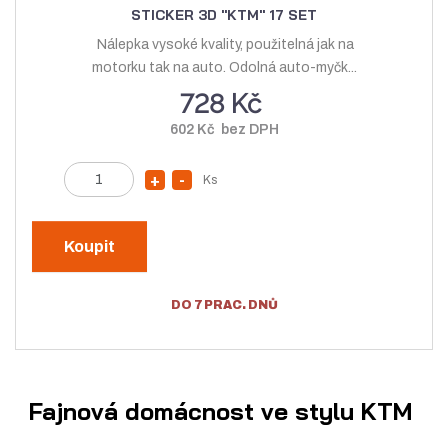
STICKER 3D "KTM" 17 SET
Nálepka vysoké kvality, použitelná jak na
motorku tak na auto. Odolná auto-myčk...
728 Kč
602 Kč bez DPH
Z
Ks
N
S
m
a
n
ě
v
í
n
Koupit
ý
ž
i
t
š
i
DO 7 PRAC. DNŮ
p
i
t
o
t
m
č
m
n
e
n
o
t
Fajnová domácnost ve stylu KTM
o
ž