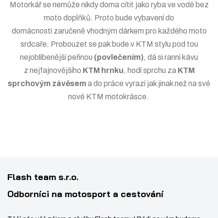
ž
s
Motorkář se nemůže nikdy doma cítit jako ryba ve vodě bez
s
t
moto doplňků. Proto bude
vybavení do
t
v
domácnosti
zaručeně vhodným dárkem pro každého moto
v
í
srdcaře. Probouzet se pak bude v KTM stylu pod tou
í
nejoblíbenější peřinou
(povlečením)
, dá si ranní kávu
z nejfajnovějšího
KTM hrnku
, hodí sprchu za
KTM
sprchovým závěsem
a do práce vyrazí jak jinak než na své
nové KTM motokrásce
.
Flash team s.r.o.
Odborníci na motosport a cestování