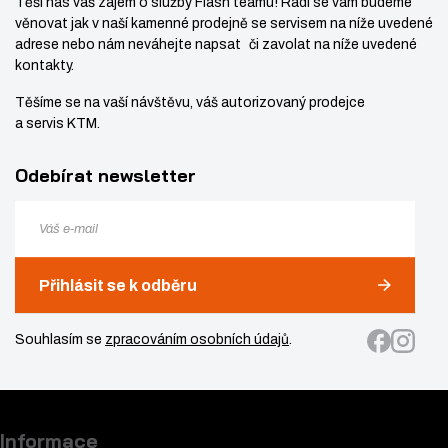
Těší nás váš zájem o služby Flash teamu! Rádi se vám budeme
věnovat jak v naší kamenné prodejně se servisem na níže uvedené
adrese nebo nám neváhejte napsat či zavolat na níže uvedené
kontakty.
Těšíme se na vaší návštěvu, váš autorizovaný prodejce
a servis KTM.
Odebírat newsletter
Přihlásit se k odběru
Souhlasím se
zpracováním osobních údajů
.
Informace