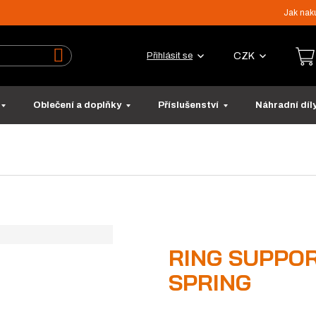
Jak nak
CZK
Přihlásit se
Vyhledat
Oblečení a doplňky
Příslušenství
Náhradní díl
RING SUPPORT
SPRING