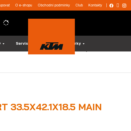
upovat
O e-shopu
Obchodní podmínky
Club
Kontakty
y
Servis a služby
Tipy na dárky
 33.5X42.1X18.5 MAIN