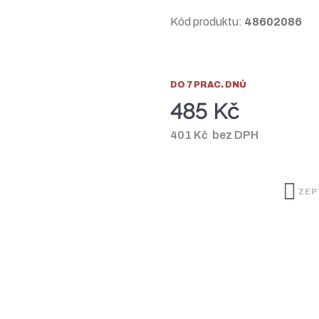
Kód produktu:
48602086
DO 7 PRAC. DNŮ
485 Kč
r
401 Kč bez DPH
ZEP
: