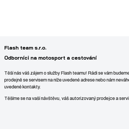
Flash team s.r.o.
Odborníci na motosport a cestování
Těší nás váš zájem o služby Flash teamu! Rádi se vám budeme
prodejně se servisem na níže uvedené adrese nebo nám neváhe
uvedené kontakty.
Těšíme se na vaší návštěvu, váš autorizovaný prodejce a ser