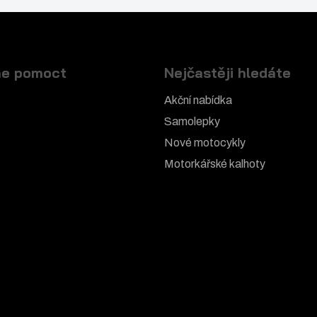
e pomoct
Nejčastěji hledáte
Akční nabídka
Samolepky
Nové motocykly
Motorkářské k
alhoty