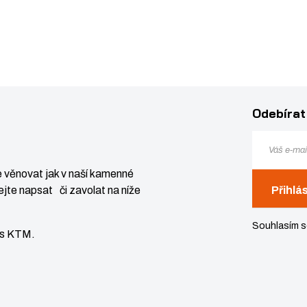
Odebírat
 věnovat jak v naší kamenné
jte napsat či zavolat na níže
Přihlá
Souhlasím 
vis KTM.