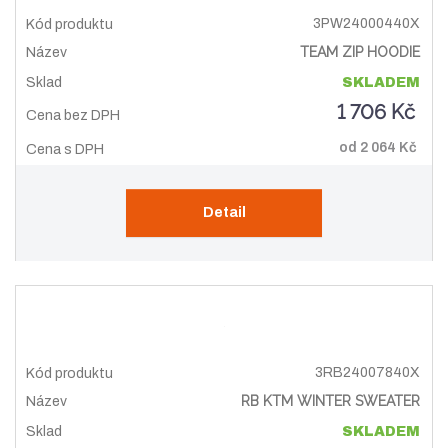
3PW24000440X
TEAM ZIP HOODIE
SKLADEM
1 706 Kč
od
2 064 Kč
Detail
3RB24007840X
RB KTM WINTER SWEATER
SKLADEM