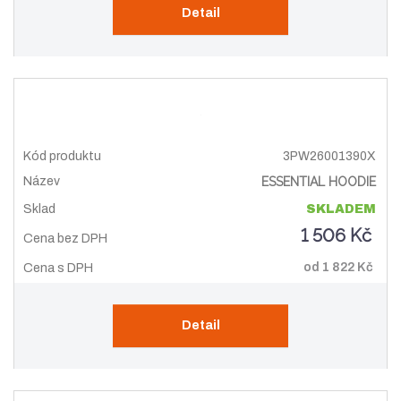
Detail
3PW26001390X
ESSENTIAL HOODIE
SKLADEM
1 506 Kč
od
1 822 Kč
Detail