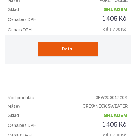
PURE HOODIE
SKLADEM
1 405 Kč
od
1 700 Kč
Detail
3PW25001720X
CREWNECK SWEATER
SKLADEM
1 405 Kč
od
1 700 Kč