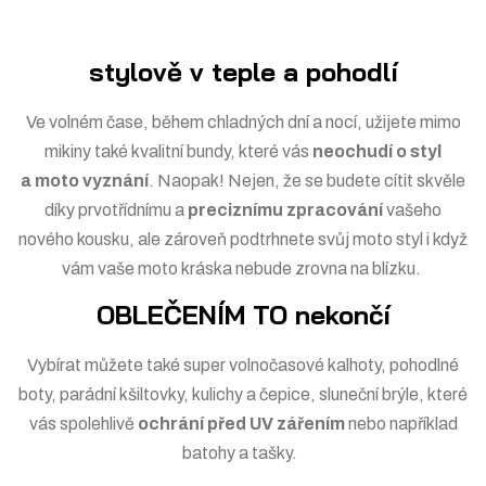
stylově v teple a pohodlí
Ve volném čase, během chladných dní a nocí, užijete mimo
mikiny také kvalitní
bundy
, které vás
neochudí o styl
a moto vyznání
. Naopak! Nejen, že se budete cítit skvěle
díky prvotřídnímu a
preciznímu zpracování
vašeho
nového kousku, ale zároveň podtrhnete svůj moto styl i když
vám vaše moto kráska nebude zrovna na blízku.
OBLEČENÍM TO nekončí
Vybírat můžete také super volnočasové
kalhoty
, pohodlné
boty
, parádní
kšiltovky, kulichy a čepice,
sluneční brýle
, které
vás spolehlivě
ochrání před UV zářením
nebo například
batohy a tašky
.