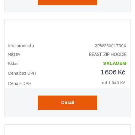
s
s
3PW25001730X
BEAST ZIP HOODIE
SKLADEM
1 606 Kč
od
1 943 Kč
Detail