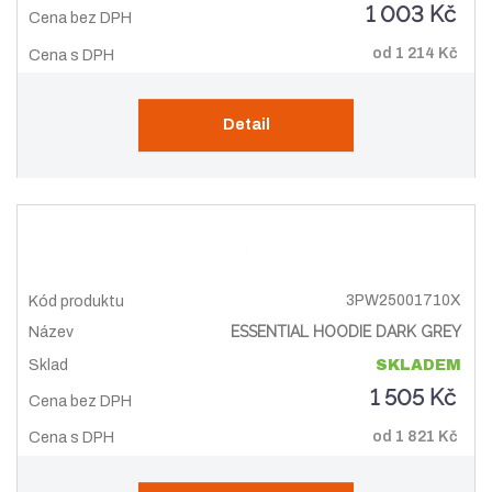
1 003 Kč
od
1 214 Kč
Detail
3PW25001710X
ESSENTIAL HOODIE DARK GREY
SKLADEM
1 505 Kč
od
1 821 Kč