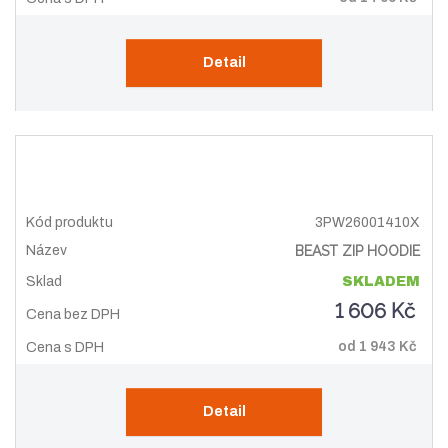
Detail
3PW26001410X
BEAST ZIP HOODIE
SKLADEM
1 606 Kč
od
1 943 Kč
Detail