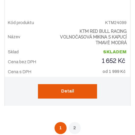
KTM24099
KTM RED BULL RACING
VOLNOČASOVÁ MIKINA S KAPUCÍ
TMAVĚ MODRÁ
SKLADEM
1 652 Kč
od
1 999 Kč
Detail
1
2