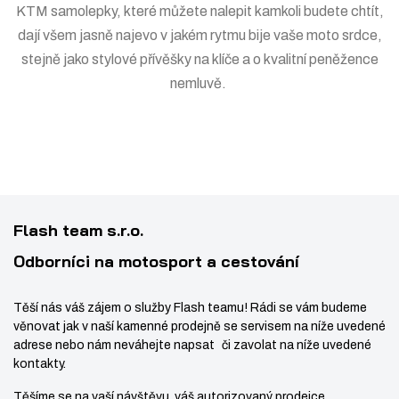
KTM
samolepky
, které můžete nalepit kamkoli budete chtít,
dají všem jasně najevo v jakém rytmu bije vaše moto srdce,
stejně jako stylové
přívěšky na klíče
a o kvalitní
peněžence
nemluvě.
Flash team s.r.o.
Odborníci na motosport a cestování
Těší nás váš zájem o služby Flash teamu! Rádi se vám budeme
věnovat jak v naší kamenné prodejně se servisem na níže uvedené
adrese nebo nám neváhejte napsat či zavolat na níže uvedené
kontakty.
Těšíme se na vaší návštěvu, váš autorizovaný prodejce