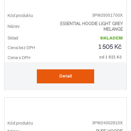
3PW25001700X
ESSENTIAL HOODIE LIGHT GREY
MELANGE
SKLADEM
1 505 Kč
od
1 821 Kč
Detail
3PW24002910X