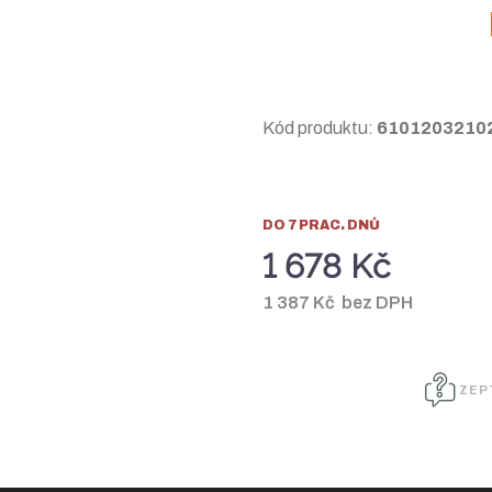
Kód produktu:
6101203210
DO 7 PRAC. DNŮ
1 678 Kč
1 387 Kč bez DPH
ZEP