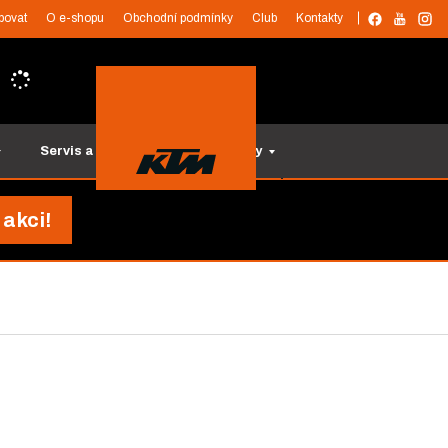
povat
O e-shopu
Obchodní podmínky
Club
Kontakty
Servis a služby
Tipy na dárky
 akci!