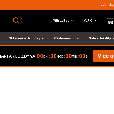
Jak naku
CZK
Přihlásit se
Vyhledat
Oblečení a doplňky
Příslušenství
Náhradní díly
00
00
00
00
Více o
:
:
:
ÁNÍ AKCE ZBÝVÁ:
DNÍ
HOD
MIN
S