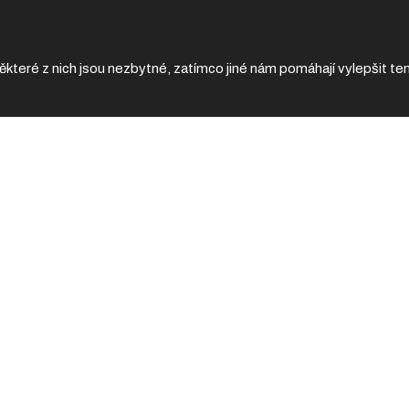
eré z nich jsou nezbytné, zatímco jiné nám pomáhají vylepšit tent
Odebírat
 věnovat jak v naší kamenné
jte napsat či zavolat na níže
Přihlá
Souhlasím 
vis KTM.