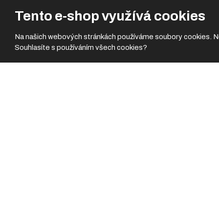
Tento e-shop využívá cookies
Na našich webových stránkách používáme soubory cookies. Někt
Souhlasíte s používáním všech cookies?
Flash team s.r.o.
Odborníci na motosport a cestování
Těší nás váš zájem o služby Flash teamu! Rádi se vám budeme
prodejně se servisem na níže uvedené adrese nebo nám neváhe
uvedené kontakty.
Těšíme se na vaší návštěvu, váš autorizovaný prodejce a ser