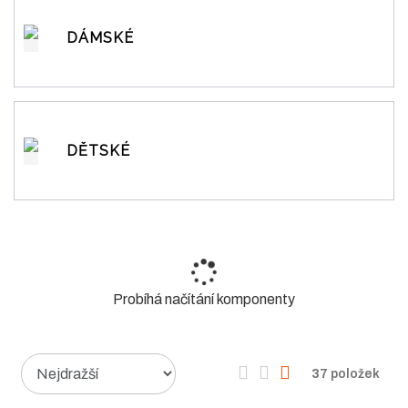
DÁMSKÉ
DĚTSKÉ
Probíhá načítání komponenty
Ř
O
T
Ř
37
položek
a
b
a
á
z