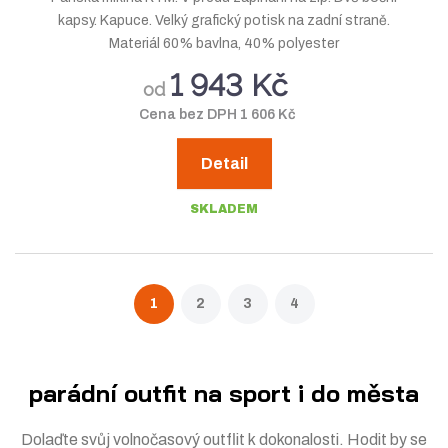
kapsy. Kapuce. Velký grafický potisk na zadní straně.
Materiál 60% bavlna, 40% polyester
1 943 Kč
od
Cena bez DPH 1 606 Kč
Detail
SKLADEM
1
2
3
4
parádní outfit na sport i do města
Dolaďte svůj volnočasový outflit k dokonalosti. Hodit by se