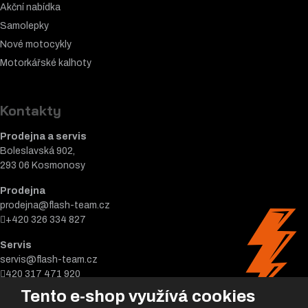
Akční nabídka
Samolepky
Nové motocykly
Motorkářské k
alhoty
Kontakty
Prodejna a servis
Boleslavská 902,
293 06 Kosmonosy
Prodejna
prodejna@flash-team.cz
+420 326 334 827
Servis
servis@flash-team.cz
420 317 471 920
Tento e-shop využívá cookies