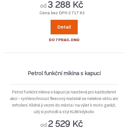
3 288 Kč
od
Cena bez DPH 2 717 Kč
Detail
DO 7 PRAC. DNŮ
Petrol funkční mikina s kapucí
Petrol funkční mikina s kapucí je navržená pro každodenní
akci – rychleschnoucí fleecový materiál se nelekne větru ani
mrholení. Klidně ji vezmi do města i na výlet k moto garáži,
užij si pohodlí a styl KLIM kdykoliv.
2 529 Kč
od