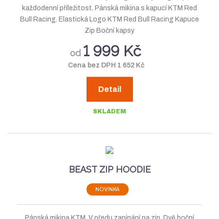
každodenní příležitost. Pánská mikina s kapucí KTM Red
Bull Racing. Elastická Logo KTM Red Bull Racing Kapuce
Zip Boční kapsy
1 999 Kč
od
Cena bez DPH 1 652 Kč
Detail
SKLADEM
BEAST ZIP HOODIE
NOVINKA
Pánská mikina KTM. V předu zapínání na zip. Dvě boční