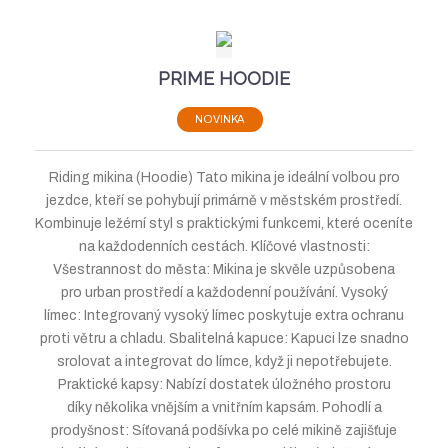
r
b
d
e
á
u
k
n
í
z
l
o
PRIME HOODIE
p
k
k
v
r
o
o
ý
NOVINKA
o
v
v
v
d
ý
ý
ý
Riding mikina (Hoodie) Tato mikina je ideální volbou pro
u
v
v
p
jezdce, kteří se pohybují primárně v městském prostředí.
k
Kombinuje ležérní styl s praktickými funkcemi, které oceníte
t
ý
ý
i
na každodenních cestách. Klíčové vlastnosti:
ů
p
p
s
Všestrannost do města: Mikina je skvěle uzpůsobena
i
i
pro urban prostředí a každodenní používání. Vysoký
s
s
límec: Integrovaný vysoký límec poskytuje extra ochranu
proti větru a chladu. Sbalitelná kapuce: Kapuci lze snadno
srolovat a integrovat do límce, když ji nepotřebujete.
Praktické kapsy: Nabízí dostatek úložného prostoru
díky několika vnějším a vnitřním kapsám. Pohodlí a
prodyšnost: Síťovaná podšívka po celé mikině zajišťuje