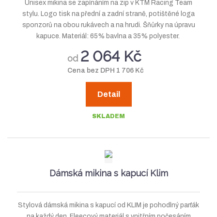
Unisex mikina se zapínáním na zip v KTM Racing Team
stylu. Logo tisk na přední a zadní straně, potištěné loga
sponzorů na obou rukávech a na hrudi. Šňůrky na úpravu
kapuce. Materiál: 65% bavlna a 35% polyester.
2 064 Kč
od
Cena bez DPH 1 706 Kč
Detail
SKLADEM
Dámská mikina s kapucí Klim
Stylová dámská mikina s kapucí od KLIM je pohodlný parťák
na každý den. Fleecový materiál s vnitřním počesáním