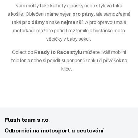
vám mohly také
kalhoty a pásky
nebo stylová
trika
a košile
. Oblečení máme nejen
pro pány
, ale samozřejmě
také
pro dámy
a naše
nejmenší
. A pro opravdu malé
motorkáře můžete pořídit roztomilé a husťácké moto
věcičky v
baby sekci
.
Obléct do
Ready to Race stylu
můžete i váš
mobilní
telefon
a nebo si pořídit super
peněženku
či
přívěšek na
klíče
.
Flash team s.r.o.
Odborníci na motosport a cestování