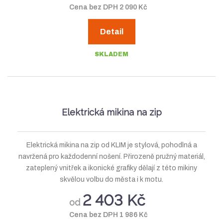
Cena bez DPH 2 090 Kč
Detail
SKLADEM
Elektrická mikina na zip
Elektrická mikina na zip od KLIM je stylová, pohodlná a
navržená pro každodenní nošení. Přirozeně pružný materiál,
zateplený vnitřek a ikonické grafiky dělají z této mikiny
skvělou volbu do města i k motu.
2 403 Kč
od
Cena bez DPH 1 986 Kč