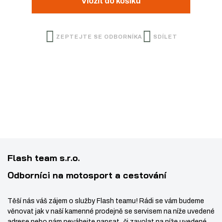
Vložit do košíku
:
e
n
ž
ý
9
l
i
i
š
0
e
t
ZEPTEJTE SE ODBORNÍKA
SDÍLET
t
i
1
:
p
m
t
0
H
o
1
H
n
m
č
5
C
e
o
n
2
O
t
ž
o
0
L
s
ž
3
L
t
s
7
A
v
t
8
R
í
v
8
S
Flash team s.r.o.
í
6
C
R
Odborníci na motosport a cestování
E
W
Těší nás váš zájem o služby Flash teamu! Rádi se vám budeme
M
věnovat jak v naší kamenné prodejně se servisem na níže uvedené
8
adrese nebo nám neváhejte napsat či zavolat na níže uvedené