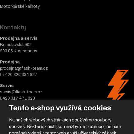
Motorkářské k
alhoty
Kontakty
Prodejna a servis
Boleslavská 902,
293 06 Kosmonosy
Prodejna
prodejna@flash-team.cz
+420 326 334 827
Servis
servis@flash-team.cz
420 317 471 920
Tento e-shop využívá cookies
Na našich webových stránkách používáme soubory
cookies. Některé z nich jsou nezbytné, zatímco jiné nám
pomáhají vylepšit tento web a váš uživatelský zážitek.