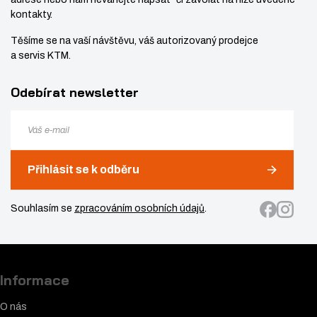
X
kontakty.
3
Těšíme se na vaší návštěvu, váš autorizovaný prodejce
5
a servis KTM.
T
X
Odebírat newsletter
4
0
Přihlásit se k odběru
Souhlasím se
zpracováním osobních údajů
.
Informace
O nás