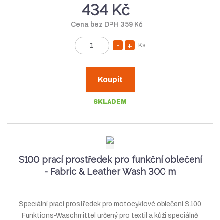
434 Kč
Cena bez DPH 359 Kč
Ks
S
N
Z
n
a
m
í
v
ě
Koupit
n
ž
ý
i
i
š
SKLADEM
t
t
i
p
m
t
o
n
m
č
e
o
n
S100 prací prostředek pro funkční oblečení
t
ž
o
- Fabric & Leather Wash 300 m
s
ž
t
s
Speciální prací prostředek pro motocyklové oblečení S100
v
t
Funktions-Waschmittel určený pro textil a kůži speciálně
í
v