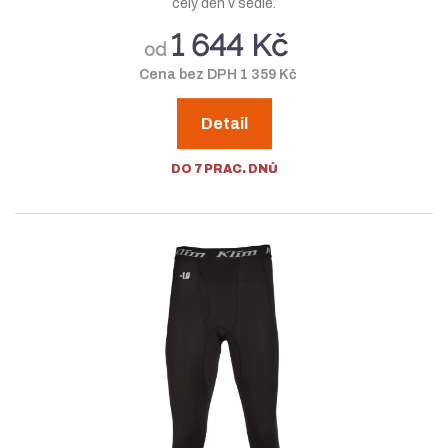
celý den v sedle.
1 644 Kč
od
Cena bez DPH 1 359 Kč
Detail
DO 7 PRAC. DNŮ