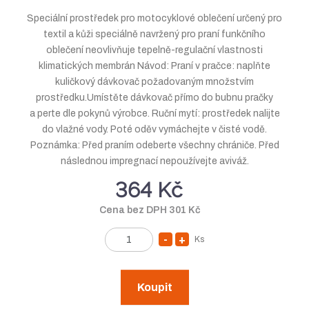
t
s
Speciální prostředek pro motocyklové oblečení určený pro
v
t
textil a kůži speciálně navržený pro praní funkčního
í
v
oblečení neovlivňuje tepelně-regulační vlastnosti
í
klimatických membrán Návod: Praní v pračce: naplňte
kuličkový dávkovač požadovaným množstvím
prostředku.Umístěte dávkovač přímo do bubnu pračky
a perte dle pokynů výrobce. Ruční mytí: prostředek nalijte
do vlažné vody. Poté oděv vymáchejte v čisté vodě.
Poznámka: Před praním odeberte všechny chrániče. Před
následnou impregnací nepoužívejte aviváž.
364 Kč
Cena bez DPH 301 Kč
Ks
S
N
Z
n
a
m
í
v
ě
Koupit
n
ž
ý