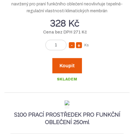
navržený pro praní funkčního oblečení neovlivňuje tepelně-
í
regulační vlastnosti klimatických membrán
328 Kč
Cena bez DPH 271 Kč
Ks
S
N
Z
n
a
m
í
v
ě
Koupit
n
ž
ý
i
i
š
SKLADEM
t
t
i
p
m
t
o
n
m
č
e
o
n
S100 PRACÍ PROSTŘEDEK PRO FUNKČNÍ
t
ž
o
OBLEČENÍ 250ml
s
ž