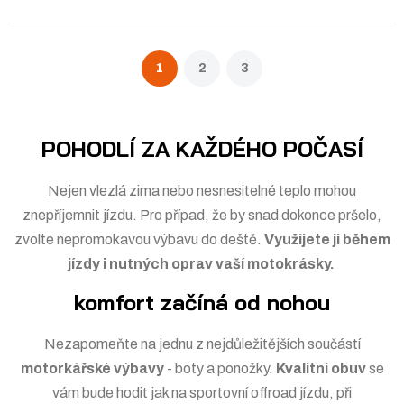
t
i
p
m
t
o
n
m
č
1
2
3
e
o
n
t
ž
o
s
ž
POHODLÍ ZA KAŽDÉHO POČASÍ
t
s
v
t
Nejen vlezlá zima nebo nesnesitelné teplo mohou
í
v
znepříjemnit jízdu. Pro případ, že by snad dokonce pršelo,
í
zvolte
nepromokavou výbavu do deště
.
Využijete ji během
jízdy i nutných oprav vaší motokrásky.
komfort začíná od nohou
Nezapomeňte na jednu z nejdůležitějších součástí
motorkářské výbavy
-
boty a ponožky
.
Kvalitní obuv
se
vám bude hodit jak na sportovní
offroad
jízdu, při