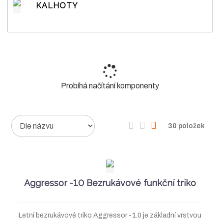
KALHOTY
Probíhá načítání komponenty
Ř
O
T
Ř
30
položek
a
b
a
á
z
r
b
d
e
á
u
k
n
í
z
l
o
Aggressor -1.0 Bezrukávové funkční triko
p
k
k
v
r
o
o
ý
o
Letní bezrukávové triko Aggressor -1.0 je základní vrstvou
v
v
v