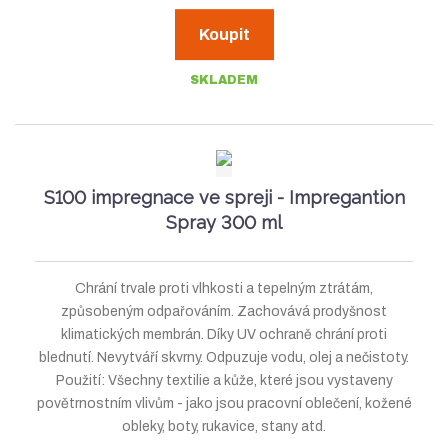
í
v
ě
Koupit
n
ž
ý
i
i
š
SKLADEM
t
t
i
p
m
t
o
n
m
č
e
o
n
S100 impregnace ve spreji - Impregantion
t
ž
o
Spray 300 ml
s
ž
t
s
Chrání trvale proti vlhkosti a tepelným ztrátám,
v
t
způsobeným odpařováním. Zachovává prodyšnost
í
v
klimatických membrán. Díky UV ochraně chrání proti
í
blednutí. Nevytváří skvrny. Odpuzuje vodu, olej a nečistoty.
Použití: Všechny textilie a kůže, které jsou vystaveny
povětrnostním vlivům - jako jsou pracovní oblečení, kožené
obleky, boty, rukavice, stany atd.