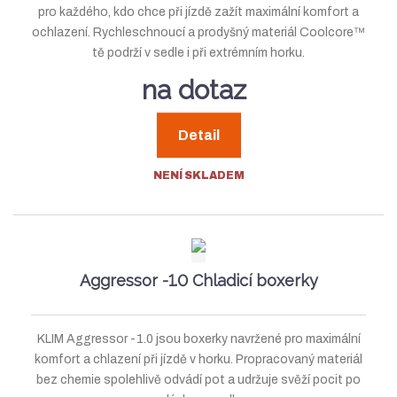
d
pro každého, kdo chce při jízdě zažít maximální komfort a
ý
ý
ý
u
ochlazení. Rychleschnoucí a prodyšný materiál Coolcore™
v
v
p
k
tě podrží v sedle i při extrémním horku.
t
ý
ý
i
na dotaz
ů
p
p
s
i
i
Detail
s
s
NENÍ SKLADEM
Aggressor -1.0 Chladicí boxerky
KLIM Aggressor -1.0 jsou boxerky navržené pro maximální
komfort a chlazení při jízdě v horku. Propracovaný materiál
bez chemie spolehlivě odvádí pot a udržuje svěží pocit po