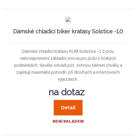
Dámské chladicí biker kraťasy Solstice -1.0
Dámské chladicí kraťasy KLIM Solstice -1.0 jsou
nekompromisní základní vrstva pro jízdu v horkých
podmínkách. Skvěle odvádí pot, schnou během chvilky a
zajišťují maximální pohodlí i při dlouhých a intenzivních
výjezdech.
na dotaz
Detail
NENÍ SKLADEM