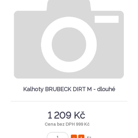
e
o
n
t
ž
o
s
ž
t
s
v
t
í
v
í
Kalhoty BRUBECK DIRT M - dlouhé
1 209 Kč
Cena bez DPH 999 Kč
Ks