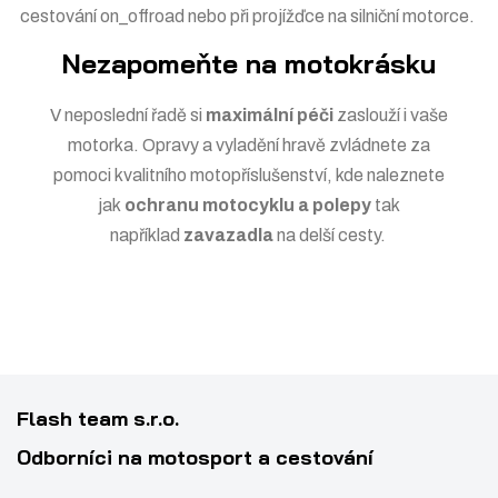
cestování
on_offroad
nebo při projížďce na
silniční motorce
.
Nezapomeňte na motokrásku
V neposlední řadě si
maximální péči
zaslouží i vaše
motorka. Opravy a vyladění hravě zvládnete za
pomoci
kvalitního motopříslušenství
, kde naleznete
jak
ochranu motocyklu a
polepy
tak
například
zavazadla
na delší cesty.
Flash team s.r.o.
Odborníci na motosport a cestování