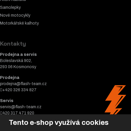
Samolepky
Nové motocykly
Motorkářské k
alhoty
Kontakty
Prodejna a servis
Boleslavská 902,
293 06 Kosmonosy
Prodejna
prodejna@flash-team.cz
+420 326 334 827
Servis
servis@flash-team.cz
420 317 471 920
Tento e-shop využívá cookies