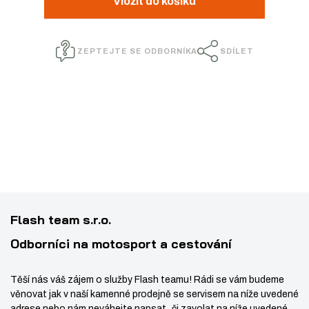
Vložit do košíku
:
n
ž
ý
9
i
i
š
0
t
ZEPTEJTE SE ODBORNÍKA
SDÍLET
t
i
1
p
m
t
0
o
5
n
m
č
4
e
o
n
4
t
ž
o
5
s
ž
1
t
s
7
v
t
7
í
v
9
Flash team s.r.o.
í
8
Odborníci na motosport a cestování
Těší nás váš zájem o služby Flash teamu! Rádi se vám budeme
věnovat jak v naší kamenné prodejně se servisem na níže uvedené
adrese nebo nám neváhejte napsat či zavolat na níže uvedené