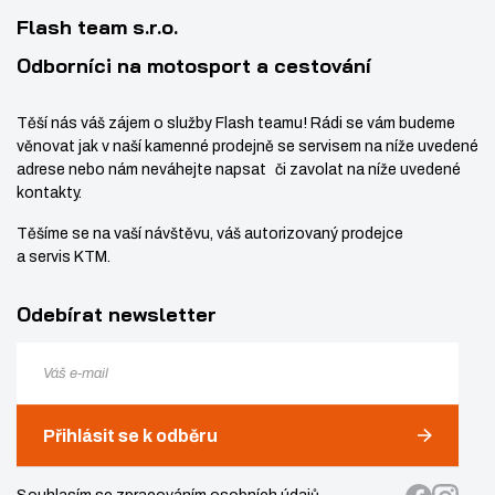
í
v
5
Flash team s.r.o.
í
8
Odborníci na motosport a cestování
Těší nás váš zájem o služby Flash teamu! Rádi se vám budeme
věnovat jak v naší kamenné prodejně se servisem na níže uvedené
adrese nebo nám neváhejte napsat či zavolat na níže uvedené
kontakty.
Těšíme se na vaší návštěvu, váš autorizovaný prodejce
a servis KTM.
Odebírat newsletter
Přihlásit se k odběru