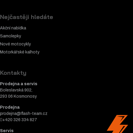
Nejčastěji hledáte
Akční nabídka
Samolepky
Nové motocykly
Motorkářské k
alhoty
Kontakty
Prodejna a servis
Boleslavská 902,
293 06 Kosmonosy
Prodejna
prodejna@flash-team.cz
+420 326 334 827
Servis