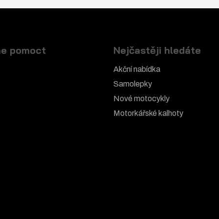
e pomoct
Nejčastěji hledáte
Akční nabídka
Samolepky
Nové motocykly
Motorkářské k
alhoty