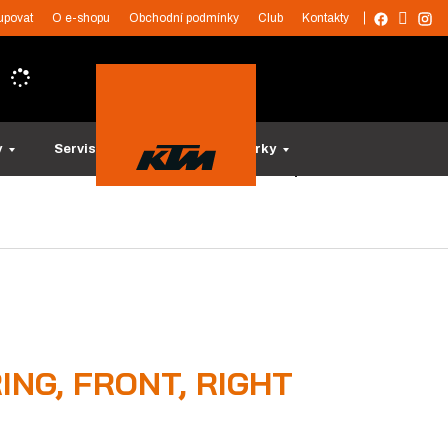
upovat
O e-shopu
Obchodní podmínky
Club
Kontakty
y
Servis a služby
Tipy na dárky
RING, FRONT, RIGHT