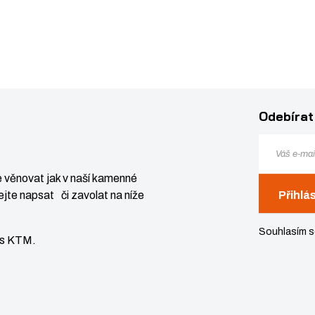
Odebírat
 věnovat jak v naší kamenné
jte napsat či zavolat na níže
Přihlá
Souhlasím 
vis KTM.