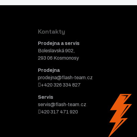
Kontakty
Prodejna a servis
Boleslavská 902,
293 06 Kosmonosy
Prodejna
prodejna@flash-team.cz
+420 326 334 827
Servis
servis@flash-team.cz
420 317 471 920