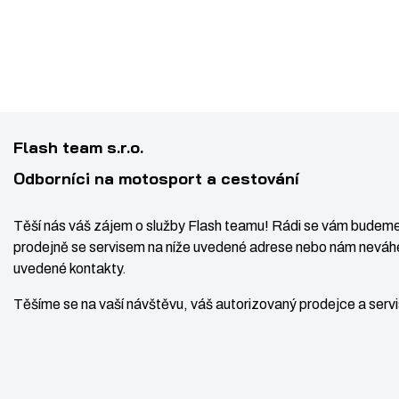
Flash team s.r.o.
Odborníci na motosport a cestování
Těší nás váš zájem o služby Flash teamu! Rádi se vám budeme
prodejně se servisem na níže uvedené adrese nebo nám neváhe
uvedené kontakty.
Těšíme se na vaší návštěvu, váš autorizovaný prodejce a ser