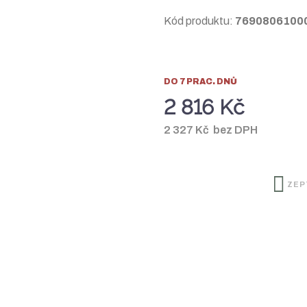
Kód produktu:
7690806100
DO 7 PRAC. DNŮ
2 816 Kč
2 327 Kč bez DPH
ZEP