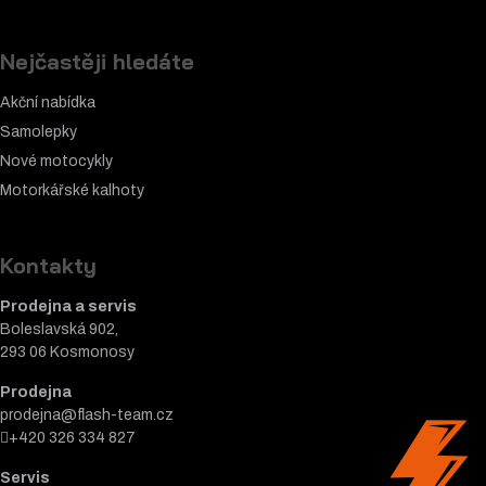
Nejčastěji hledáte
Akční nabídka
Samolepky
Nové motocykly
Motorkářské k
alhoty
Kontakty
Prodejna a servis
Boleslavská 902,
293 06 Kosmonosy
Prodejna
prodejna@flash-team.cz
+420 326 334 827
Servis