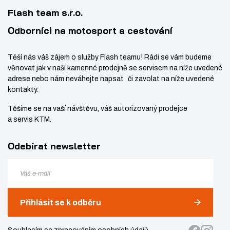
í
v
8
Flash team s.r.o.
í
4
Odborníci na motosport a cestování
Těší nás váš zájem o služby Flash teamu! Rádi se vám budeme
věnovat jak v naší kamenné prodejně se servisem na níže uvedené
adrese nebo nám neváhejte napsat či zavolat na níže uvedené
kontakty.
Těšíme se na vaší návštěvu, váš autorizovaný prodejce
a servis KTM.
Odebírat newsletter
Přihlásit se k odběru