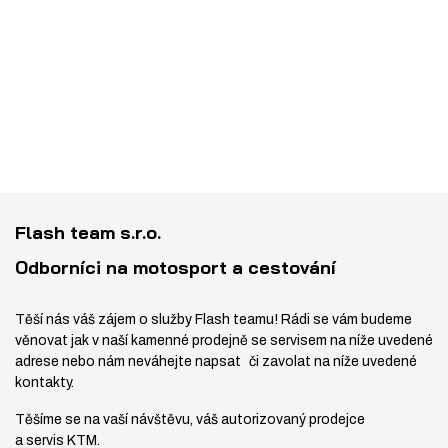
p
m
t
0
C
o
1
H
n
m
č
5
A
e
o
n
2
I
t
ž
o
5
N
s
ž
7
G
t
s
4
U
v
t
5
A
í
v
3
R
Flash team s.r.o.
í
4
D
Odborníci na motosport a cestování
Těší nás váš zájem o služby Flash teamu! Rádi se vám budeme
věnovat jak v naší kamenné prodejně se servisem na níže uvedené
adrese nebo nám neváhejte napsat či zavolat na níže uvedené
kontakty.
Těšíme se na vaší návštěvu, váš autorizovaný prodejce
a servis KTM.