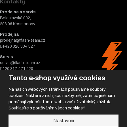
Kontakty
Prodejna a servis
Boleslavská 902,
293 06 Kosmonosy
Prodejna
prodejna@flash-team.cz
+420 326 334 827
Servis
servis@flash-team.cz
420 317 471 920
Tento e-shop využívá cookies
Na našich webových stránkách používáme soubory
cookies. Některé z nich jsou nezbytné, zatímco jiné nám
pomáhají vylepšit tento web a váš uživatelský zážitek.
Souhlasíte s používáním všech cookies?
© 2026, Flash team s.r.o.
Nastavení
Úvodní strana
|
Obchodní podmínky
|
Poradna
|
|
GDPR
|
Mapa stránek