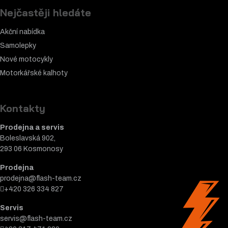
Nejčastěji hledáte
Akční nabídka
Samolepky
Nové motocykly
Motorkářské k
alhoty
Kontakty
Prodejna a servis
Boleslavská 902,
293 06 Kosmonosy
Prodejna
prodejna@flash-team.cz
+420 326 334 827
Servis
servis@flash-team.cz