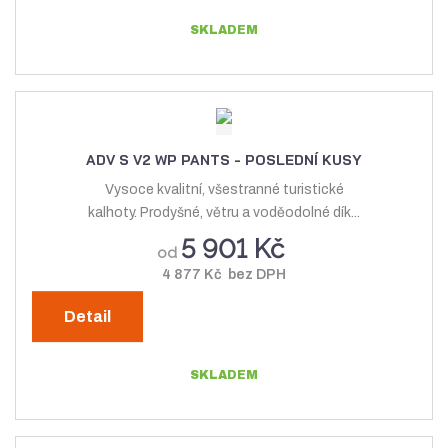
SKLADEM
ADV S V2 WP PANTS - POSLEDNÍ KUSY
Vysoce kvalitní, všestranné turistické
kalhoty. Prodyšné, větru a voděodolné dík...
5 901 Kč
od
4 877 Kč bez DPH
Detail
SKLADEM