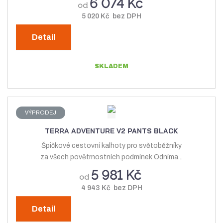
6 074 Kč
od
v
í
5 020 Kč bez DPH
í
Detail
SKLADEM
VÝPRODEJ
TERRA ADVENTURE V2 PANTS BLACK
Špičkové cestovní kalhoty pro světoběžníky
za všech povětrnostních podmínek Odníma...
5 981 Kč
od
4 943 Kč bez DPH
Detail