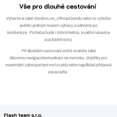
Vše pro dlouhé cestování
Vyberte si také vhodnou
on_offroad bundu
nebo to vyřešte
jedním jediným kusem výbavy a sáhněte po
kombinéze
. Potřeba bude i dobrá
helma
, kvalitní
rukavice
a pořádné
boty
.
Při dlouhém cestování určitě oceníte také
šikovnou
navigaci/komunikaci
na motorku, doplňky pro
maximální
zabezpečení motocyklu
nebo například přídavná
zavazadla
.
Flash team s.r.o.