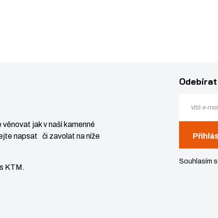
Odebírat
 věnovat jak v naší kamenné
jte napsat či zavolat na níže
Přihlá
Souhlasím 
vis KTM.