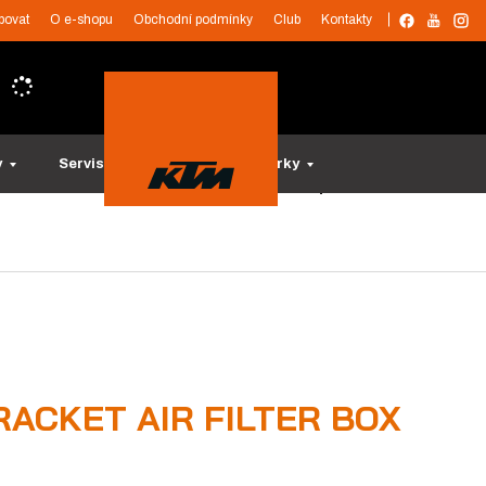
povat
O e-shopu
Obchodní podmínky
Club
Kontakty
y
Servis a služby
Tipy na dárky
RACKET AIR FILTER BOX