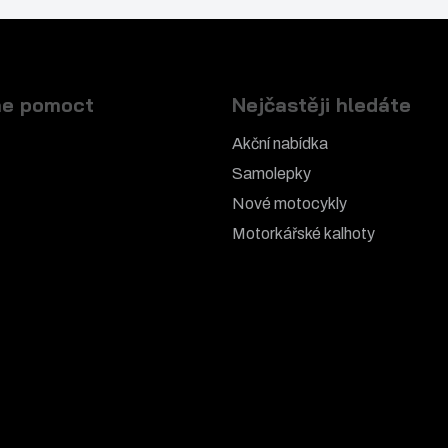
e pomoct
Nejčastěji hledáte
Akční nabídka
Samolepky
Nové motocykly
Motorkářské k
alhoty