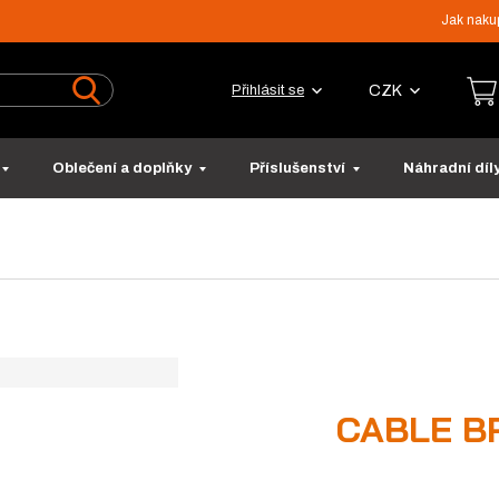
Jak naku
CZK
Přihlásit se
Vyhledat
Oblečení a doplňky
Příslušenství
Náhradní díl
CABLE B