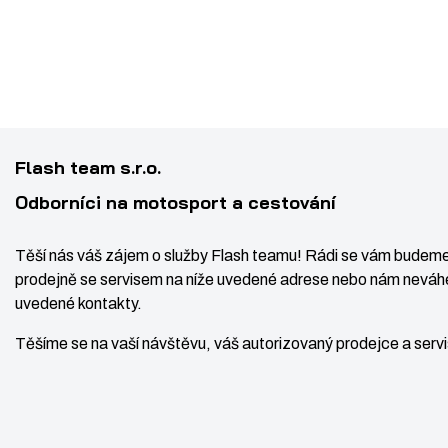
Flash team s.r.o.
Odborníci na motosport a cestování
Těší nás váš zájem o služby Flash teamu! Rádi se vám budeme
prodejně se servisem na níže uvedené adrese nebo nám neváhe
uvedené kontakty.
Těšíme se na vaší návštěvu, váš autorizovaný prodejce a ser