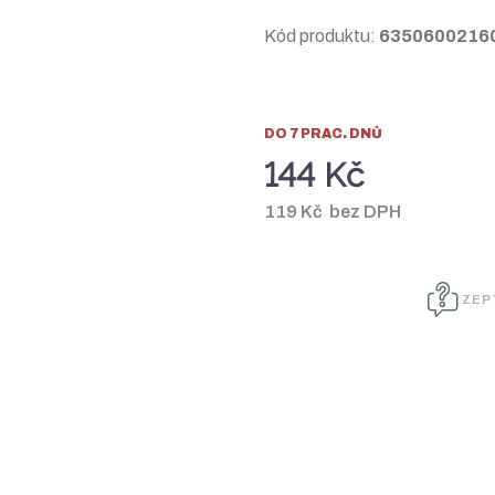
Kód produktu:
6350600216
DO 7 PRAC. DNŮ
144 Kč
119 Kč bez DPH
ZEP