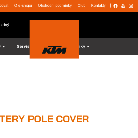
povat
O e-shopu
Obchodní podmínky
Club
Kontakty
ázdný
y
Servis a služby
Tipy na dárky
TERY POLE COVER