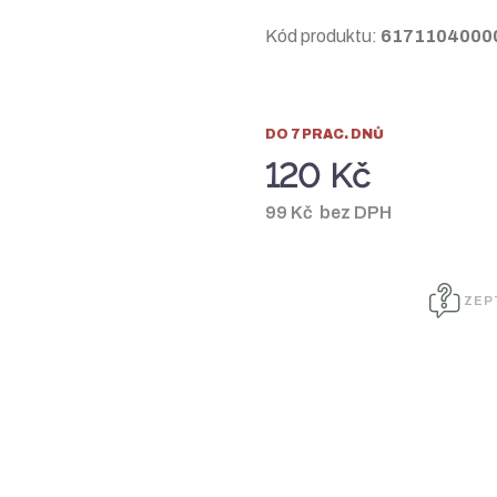
Kód produktu:
6171104000
DO 7 PRAC. DNŮ
120 Kč
99 Kč bez DPH
ZEP