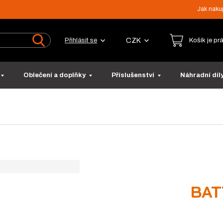
Jak naku
CZK
Přihlásit se
Košík je pr
Vyhledat
Oblečení a doplňky
Příslušenství
Náhradní díl
BAT