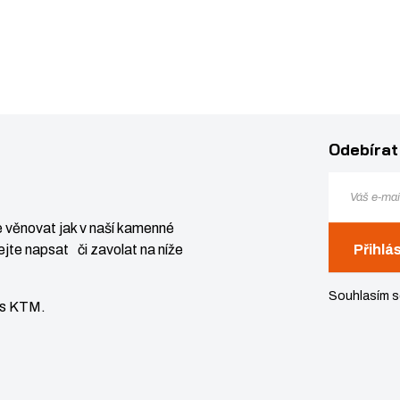
Odebírat
 věnovat jak v naší kamenné
jte napsat či zavolat na níže
Přihlá
Souhlasím 
vis KTM.