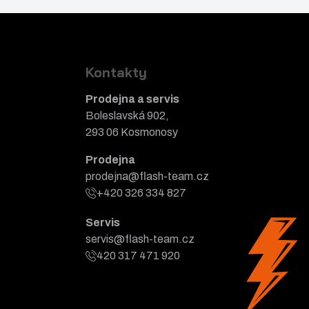
Kontakty
Prodejna a servis
Boleslavská 902,
293 06 Kosmonosy
Prodejna
prodejna@flash-team.cz
+420 326 334 827
Servis
servis@flash-team.cz
420 317 471 920