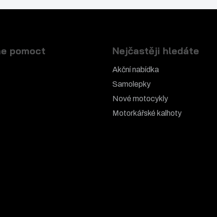
e pomoct
Nejčastěji hledáte
Akční nabídka
Samolepky
Nové motocykly
Motorkářské k
alhoty