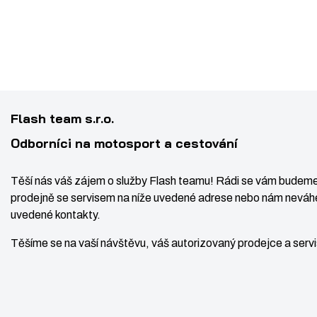
Flash team s.r.o.
Odborníci na motosport a cestování
Těší nás váš zájem o služby Flash teamu! Rádi se vám budeme
prodejně se servisem na níže uvedené adrese nebo nám neváhe
uvedené kontakty.
Těšíme se na vaší návštěvu, váš autorizovaný prodejce a ser