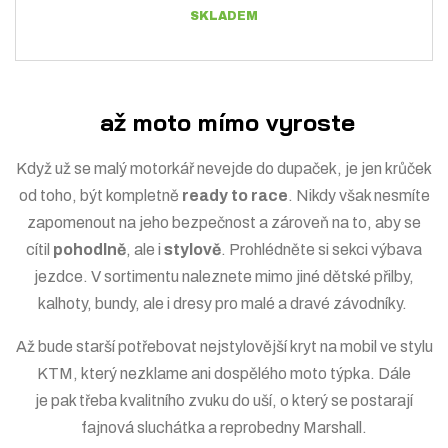
SKLADEM
až moto mímo vyroste
Když už se malý motorkář nevejde do dupaček, je jen krůček
od toho, být kompletně
ready to race
. Nikdy však nesmíte
zapomenout na jeho bezpečnost a zároveň na to, aby se
cítil
pohodlně
, ale i
stylově
. Prohlédněte si sekci
výbava
jezdce
. V sortimentu naleznete mimo jiné dětské
přilby
,
kalhoty
,
bundy
, ale i
dresy
pro malé a dravé závodníky.
Až bude starší potřebovat
nejstylovější kryt na mobil
ve stylu
KTM, který nezklame ani dospělého moto týpka. Dále
je pak třeba kvalitního zvuku do uší, o který se postarají
fajnová
sluchátka a reprobedny Marshall
.