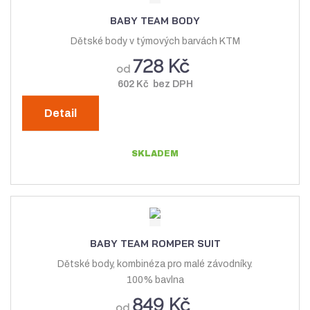
í
z
l
o
BABY TEAM BODY
p
k
k
v
Dětské body v týmových barvách KTM
r
o
o
ý
728 Kč
o
od
v
v
v
d
602 Kč bez DPH
ý
ý
ý
u
v
v
p
k
Detail
t
ý
ý
i
ů
p
p
s
SKLADEM
i
i
s
s
BABY TEAM ROMPER SUIT
Dětské body, kombinéza pro malé závodníky.
100% bavlna
849 Kč
od