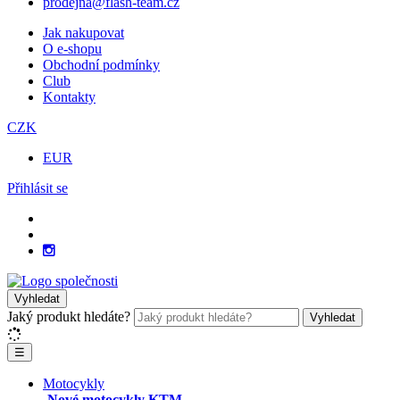
prodejna@flash-team.cz
Jak nakupovat
O e-shopu
Obchodní podmínky
Club
Kontakty
CZK
EUR
Přihlásit se
Vyhledat
Jaký produkt hledáte?
Vyhledat
☰
Motocykly
Nové motocykly KTM