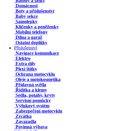
Batohy a tašky
Domácnost
Boty a příslušenství
Baby sekce
Samolepky
Klíčenky a peněženky
Mobilní telefony
Dílna a garáž
Ostatní doplňky
Příslušenství
Navigace komunikace
Elektro
Extra díly
Plexi štítky
Ochrana motocyklu
Oleje a motokosmetika
Přídavná světla
Řidítka a klemy
Sedla, potahy, kryty
Servisní pomůcky
Výfukový systém
Zabezpečení motocyklu
Zrcátka
Zavazadla
Povinná výbava