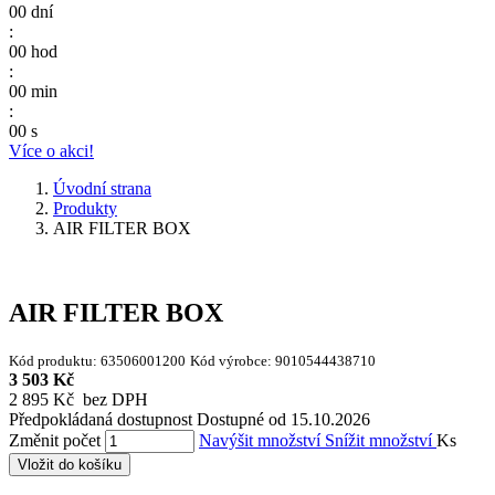
00
dní
:
00
hod
:
00
min
:
00
s
Více o akci!
Úvodní strana
Produkty
AIR FILTER BOX
AIR FILTER BOX
Kód produktu:
63506001200
Kód výrobce:
9010544438710
3 503 Kč
2 895 Kč bez DPH
Předpokládaná dostupnost
Dostupné od 15.10.2026
Změnit počet
Navýšit množství
Snížit množství
Ks
Vložit do košíku