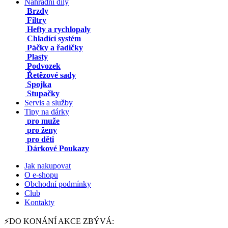
Náhradní díly
Brzdy
Filtry
Hefty a rychlopaly
Chladící systém
Páčky a řadičky
Plasty
Podvozek
Řetězové sady
Spojka
Stupačky
Servis a služby
Tipy na dárky
pro muže
pro ženy
pro děti
Dárkové Poukazy
Jak nakupovat
O e-shopu
Obchodní podmínky
Club
Kontakty
⚡DO KONÁNÍ AKCE ZBÝVÁ: