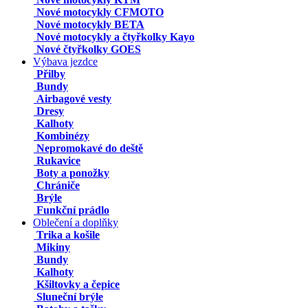
Nové motocykly CFMOTO
Nové motocykly BETA
Nové motocykly a čtyřkolky Kayo
Nové čtyřkolky GOES
Výbava jezdce
Přilby
Bundy
Airbagové vesty
Dresy
Kalhoty
Kombinézy
Nepromokavé do deště
Rukavice
Boty a ponožky
Chrániče
Brýle
Funkční prádlo
Oblečení a doplňky
Trika a košile
Mikiny
Bundy
Kalhoty
Kšiltovky a čepice
Sluneční brýle